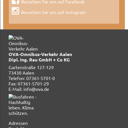
Besuchen Sie uns auf Facebook
Besuchen Sie uns auf Instagram
OVA-Omnibus-Verkehr Aalen
Dipl. Ing. Rau GmbH + Co KG
Gartenstraße 127-129
73430 Aalen
Telefon: 07361-5701-0
Fax: 07361-5701-29
E-Mail: info@ova.de
Navigation
Adressen
überspringen