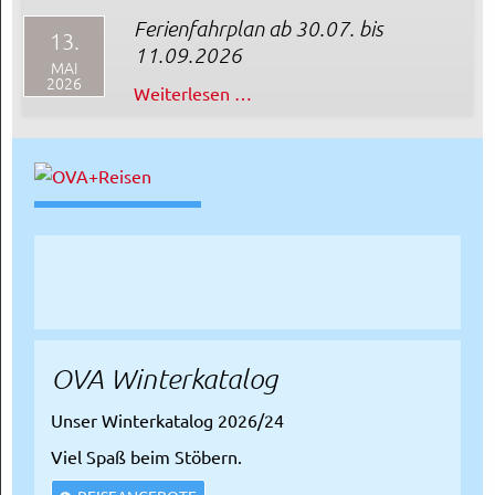
zur
Ferienfahrplan ab 30.07. bis
Fa.
13.
11.09.2026
Hensoldt
MAI
2026
Ferienfahrplan
Weiterlesen …
ab
30.07.
bis
11.09.2026
OVA Winterkatalog
Unser Winterkatalog 2026/24
Viel Spaß beim Stöbern.