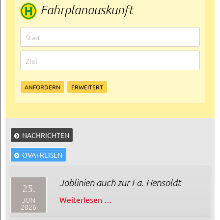
Fahrplanauskunft
Rechtliches und AGB
Reiseversicherung
NACHRICHTEN
OVA+REISEN
Joblinien auch zur Fa. Hensoldt
25.
Joblinien
Weiterlesen …
JUN
2026
auch