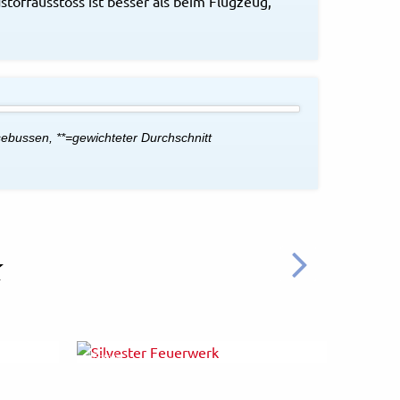
stoffausstoss ist besser als beim Flugzeug,
ebussen, **=gewichteter Durchschnitt
k
WEITER
© Fotolia
© Fotolia