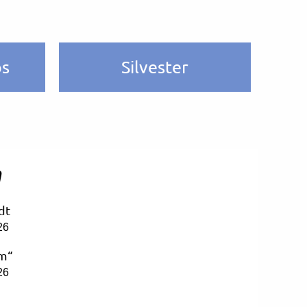
ps
Silvester
n
dt
26
om“
26