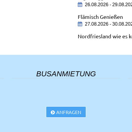
26.08.2026 - 29.08.20
Flämisch Genießen
27.08.2026 - 30.08.20
Nordfriesland wie es k
30.08.2026 - 04.09.20
Badeurlaub in Porec
14.09.2026 - 23.09.20
BUSANMIETUNG
Comer See
17.09.2026 - 20.09.20
 und Füssen
Kurzurlaub an der Adri
22.09.2026 - 27.09.20
ANFRAGEN
Wetzlar, Lahntal und 
24.09.2026 - 27.09.20