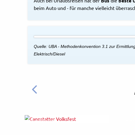
Auch bei Urlaubsreisen hat der
Bus
die
beste 
beim Auto und - für manche vielleicht überrasc
Quelle: UBA - Methodenkonvention 3.1 zur Ermittlun
Elektrisch/Diesel
ZURÜCK
Thomas Niedermüller
© Kunstvere
© in.Stuttgart