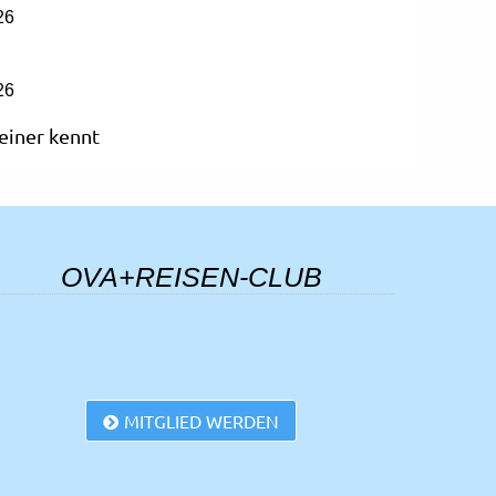
26
26
einer kennt
26
26
OVA+REISEN-CLUB
26
a in Cesenatico
26
MITGLIED WERDEN
der Westerwald
26