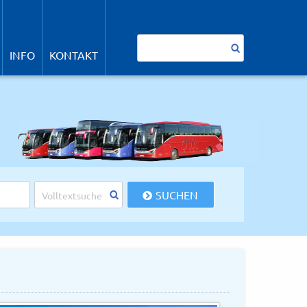
avigation
berspringen
Suchbegriffe
INFO
KONTAKT
SUCHEN