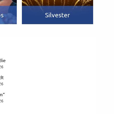
ps
Silvester
die
26
dt
26
om“
26