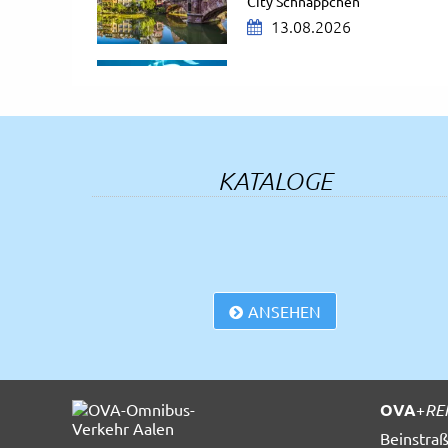
City Schnäppchen
13.08.2026
Nürnberg Tierpark
13.08.2026
Bregenzer Festspiele
KATALOGE
AUSGEBUCHT
14.08.2026
ZDF-Fernsehgarten
Mit Aufenthalt in Mainz
16.08.2026
ANSEHEN
Schloss Neuschwanstein
19.08.2026
OVA
+
RE
Beinstraß