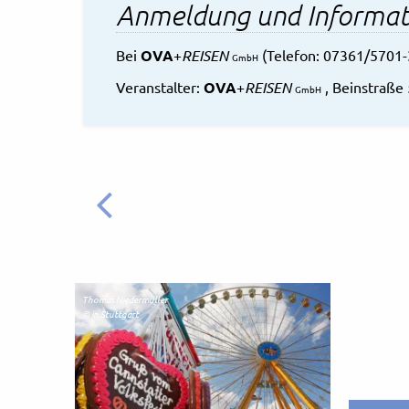
Anmeldung und Informat
Bei
OVA
+
REISEN
(Telefon: 07361/5701-
GmbH
Veranstalter:
OVA
+
REISEN
, Beinstraße
GmbH
ZURÜCK
Thomas Niedermüller
© Kunstverein
© in.Stuttgart