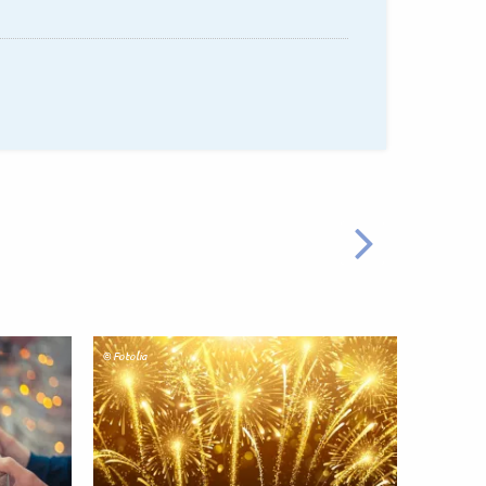
WEITER
© Fotolia
© Fotolia