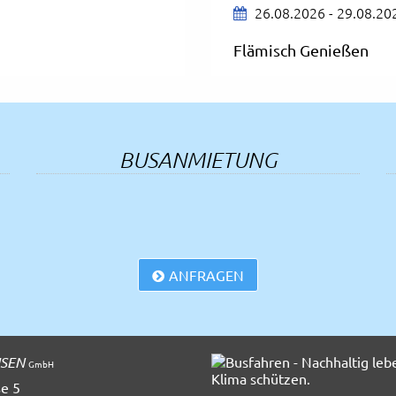
26.08.2026 - 29.08.20
Flämisch Genießen
27.08.2026 - 30.08.20
Nordfriesland wie es k
30.08.2026 - 04.09.20
BUSANMIETUNG
Badeurlaub in Porec
14.09.2026 - 23.09.20
Comer See
17.09.2026 - 20.09.20
ANFRAGEN
Kurzurlaub an der Adri
22.09.2026 - 27.09.20
 und Füssen
Wetzlar, Lahntal und 
ISEN
GmbH
24.09.2026 - 27.09.20
e 5