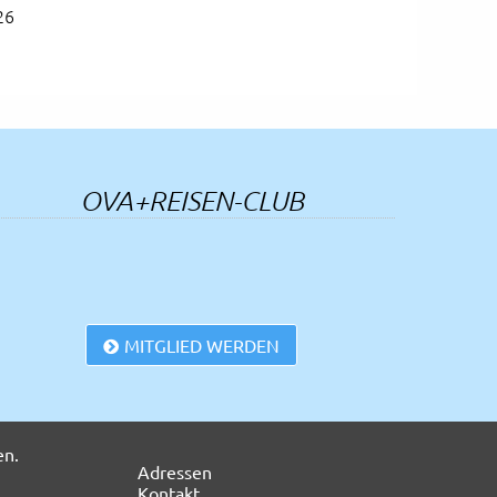
26
26
einer kennt
26
OVA+REISEN-CLUB
26
26
MITGLIED WERDEN
a in Cesenatico
26
der Westerwald
26
Navigation
Adressen
überspringen
Kontakt