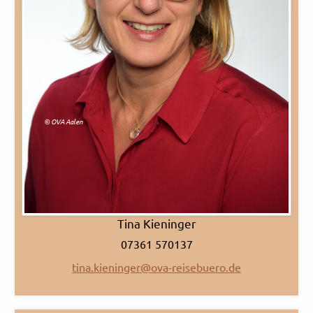
© OVA Aalen
Tina Kieninger
07361 570137
tina.kieninger@ova-reisebuero.de