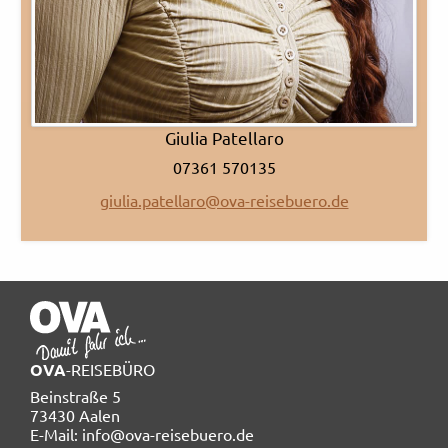
Giulia Patellaro
07361 570135
giulia.patellaro@ova-reisebuero.de
OVA
-REISEBÜRO
Beinstraße 5
73430 Aalen
E-Mail: info@ova-reisebuero.de