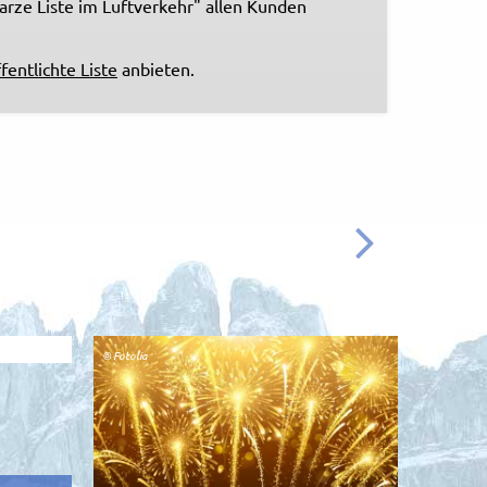
warze Liste im Luftverkehr" allen Kunden
entlichte Liste
anbieten.
WEITER
© Fotolia
© Fotolia