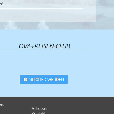
26
26
einer kennt
26
OVA+REISEN-CLUB
26
26
MITGLIED WERDEN
a in Cesenatico
26
der Westerwald
26
Navigation
Adressen
überspringen
Kontakt