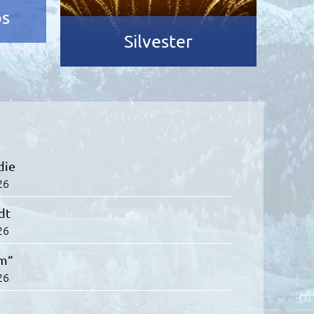
ps
Silvester
die
26
dt
26
om“
26