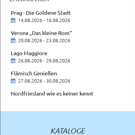
Mit Aufenthalt in Mainz
16.08.2026
Prag - Die Goldene Stadt
14.08.2026 - 16.08.2026
Schloss Neuschwanstein und Füssen
19.08.2026
Verona „Das kleine Rom“
20.08.2026 - 23.08.2026
München
Lago Maggiore
OVA City Schnäppchen
26.08.2026 - 29.08.2026
20.08.2026
Flämisch Genießen
Deutsches Museum
27.08.2026 - 30.08.2026
München
20.08.2026
Nordfriesland wie es keiner kennt
30.08.2026 - 04.09.2026
Starnberger See
Mit Schifffahrt
Badeurlaub in Porec
21.08.2026
14.09.2026 - 23.09.2026
KATALOGE
Flammende Sterne Ostfildern
Comer See