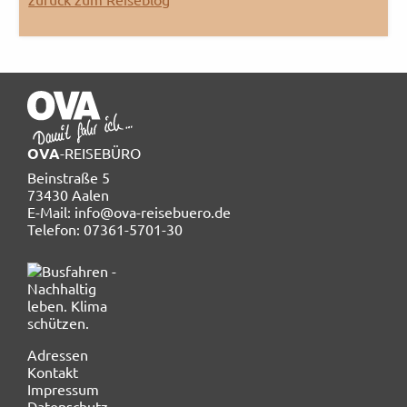
OVA
-REISEBÜRO
Beinstraße 5
73430 Aalen
E-Mail: info@ova-reisebuero.de
Telefon: 07361-5701-30
Navigation
Adressen
überspringen
Kontakt
Impressum
Datenschutz