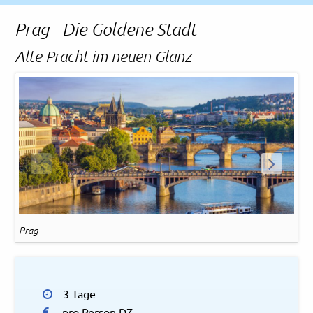
Rechtliches und AGB
Prag - Die Goldene Stadt
Reiseversicherung
Alte Pracht im neuen Glanz
ZURÜCK
WEITER
Prag
Pr
3 Tage
pro Person DZ