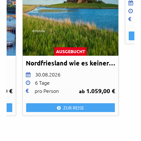
0
8
p
© Fotolia
AUSGEBUCHT
Nordfriesland wie es keiner kennt
30.08.2026
6 Tage
,00 €
1.059,00 €
pro Person
ab
ZUR REISE