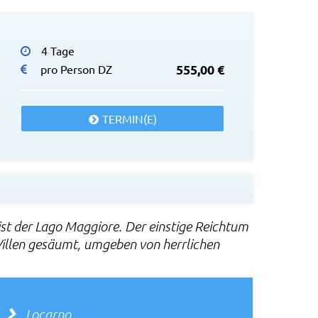
Eva Bocek - AdobeStock
© EasyBUS
4 Tage
555,00 €
pro Person DZ
TERMIN(E)
st der Lago Maggiore. Der einstige Reichtum
Villen gesäumt, umgeben von herrlichen
Locarno