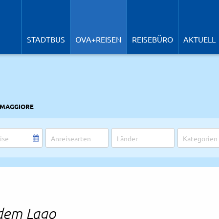
N
ü
STADTBUS
OVA+REISEN
REISEBÜRO
AKTUELL
 MAGGIORE
 dem Lago