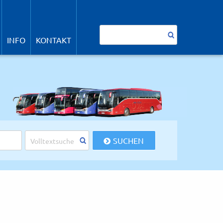
avigation
berspringen
Suchbegriffe
INFO
KONTAKT
SUCHEN