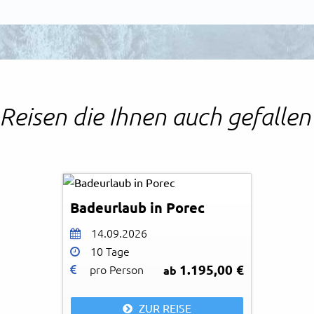
Reisen die Ihnen auch gefalle
© idrivatours
Badeurlaub in Porec
14.09.2026
10 Tage
1.195,00 €
pro Person
ab
ZUR REISE