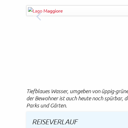
Eva Bocek - AdobeStock
© Easy-Bus
Rechtliches und AGB
Reiseversicherung
ZURÜCK
Tiefblaues Wasser, umgeben von üppig-grünen
der Bewohner ist auch heute noch spürbar, d
Parks und Gärten.
REISEVERLAUF