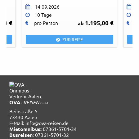
14.09.2026
1
10 Tage
6
,00 €
1.195,00 €
pro Person
p
ab
ZUR REISE
OVA
+
REISEN
GmbH
Beinstraße 5
73430 Aalen
E-Mail:
info@ova-reisen.de
Mietomnibus:
07361-5701-34
Busreisen
: 07361-5701-32