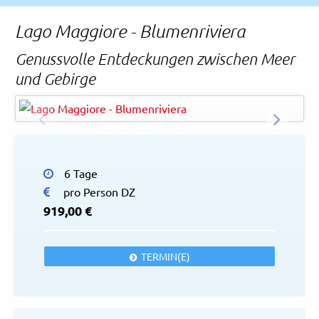
Rechtliches und AGB
Lago Maggiore - Blumenriviera
Reiseversicherung
Genussvolle Entdeckungen zwischen Meer
und Gebirge
Eagle2308 - AdobeStock
© Easy-BUS
ZURÜCK
WEITER
6 Tage
pro Person DZ
919,00 €
TERMIN(E)