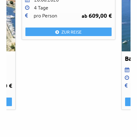
4 Tage
609,00 €
pro Person
ab
© id
ZUR REISE
Bad
1
1
,00 €
p