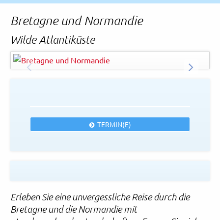
Rechtliches und AGB
Bretagne und Normandie
Reiseversicherung
Wilde Atlantiküste
Melinda Nagy - AdobeStock
© Easy-BUS
ZURÜCK
WEITER
TERMIN(E)
Erleben Sie eine unvergessliche Reise durch die
Bretagne und die Normandie mit