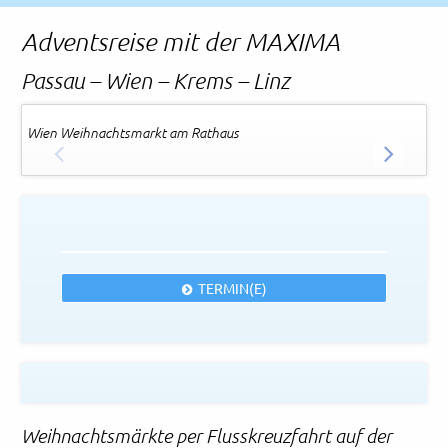
Rechtliches und AGB
Adventsreise mit der MAXIMA
Reiseversicherung
Passau – Wien – Krems – Linz
Wien Weihnachtsmarkt am Rathaus
Wi
ZURÜCK
WEITER
TERMIN(E)
Weihnachtsmärkte per Flusskreuzfahrt auf der