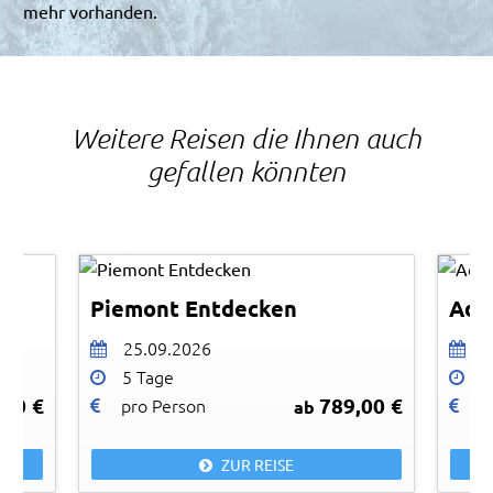
mehr vorhanden.
Weitere Reisen die Ihnen auch
gefallen könnten
stevanzz - AdobeStock
Sven
© Easy-BUS
© Ea
Piemont Entdecken
Adv
25.09.2026
0
5 Tage
3
,00 €
789,00 €
pro Person
p
ab
ZUR REISE