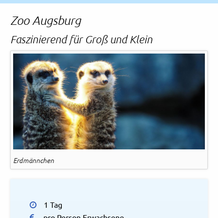
Rechtliches und AGB
Zoo Augsburg
Reiseversicherung
Faszinierend für Groß und Klein
Erdmännchen
1 Tag
pro Person Erwachsene