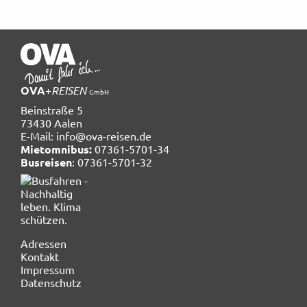
OVA
+
REISEN
GmbH
Beinstraße 5
73430 Aalen
E-Mail:
info@ova-reisen.de
Mietomnibus:
07361-5701-34
Busreisen
: 07361-5701-32
Navigation
Adressen
überspringen
Kontakt
Impressum
Datenschutz