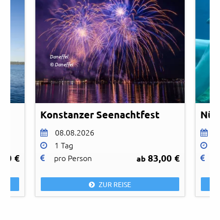
Daneffel
© Daneffel
Chri
Konstanzer Seenachtfest
Nür
08.08.2026
1
1 Tag
1
,00 €
83,00 €
pro Person
p
ab
ZUR REISE