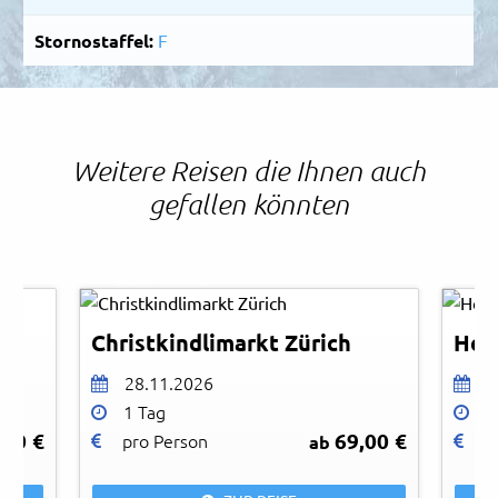
Stornostaffel:
F
Weitere Reisen die Ihnen auch
gefallen könnten
Rubiano Soto
Jan 
© Zürich Tourismus
© He
Christkindlimarkt Zürich
28.11.2026
2
1 Tag
1
,00 €
69,00 €
pro Person
p
ab