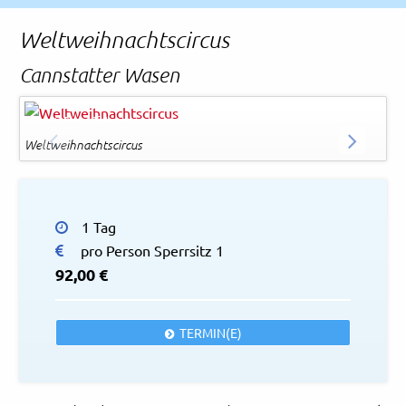
Rechtliches und AGB
Weltweihnachtscircus
Reiseversicherung
Cannstatter Wasen
Reiner Pfisterer
© Reiner Pfisterer
Weltweihnachtscircus
ZURÜCK
WEITER
1 Tag
pro Person Sperrsitz 1
92,00 €
TERMIN(E)