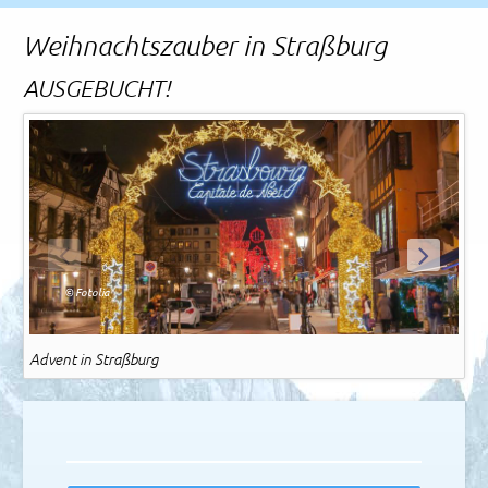
Rechtliches und AGB
Weihnachtszauber in Straßburg
Reiseversicherung
AUSGEBUCHT!
ZURÜCK
WEITER
© Fotolia
Advent in Straßburg