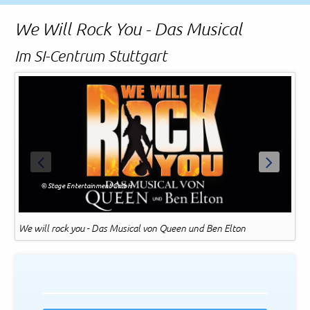
Rechtliches und AGB
We Will Rock You - Das Musical
Reiseversicherung
Im SI-Centrum Stuttgart
ZURÜCK
WEITER
© Stage Entertainment GmbH
We will rock you - Das Musical von Queen und Ben Elton
We