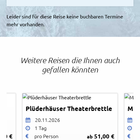
Leider sind für diese Reise keine buchbaren Termine
mehr vorhanden.
Weitere Reisen die Ihnen auch
gefallen könnten
© Bauer
© Me
Plüderhäuser Theaterbrettle
Mes
20.11.2026
2
1 Tag
1
,00 €
51,00 €
pro Person
p
ab