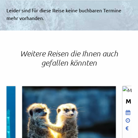
Leider sind für diese Reise keine buchbaren Termine
mehr vorhanden.
Weitere Reisen die Ihnen auch
gefallen könnten
Oliv
© Ea
Mün
0
1
p