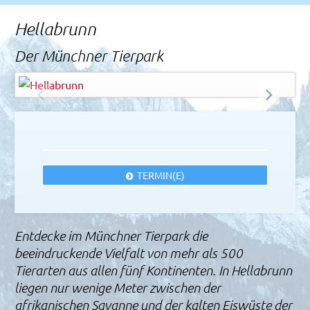
Rechtliches und AGB
Hellabrunn
Reiseversicherung
Der Münchner Tierpark
Andrejs Pidjass - Fotolia
© Easy-BUS
ZURÜCK
WEITER
TERMIN(E)
Entdecke im Münchner Tierpark die
beeindruckende Vielfalt von mehr als 500
Tierarten aus allen fünf Kontinenten. In Hellabrunn
liegen nur wenige Meter zwischen der
afrikanischen Savanne und der kalten Eiswüste der