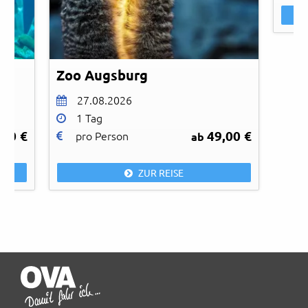
Zoo Augsburg
27.08.2026
1 Tag
,00 €
49,00 €
pro Person
ab
ZUR REISE