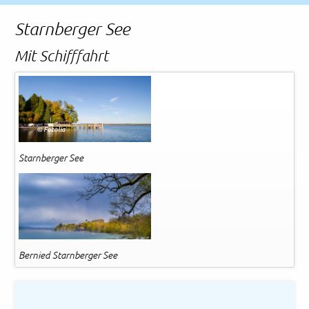
Rechtliches und AGB
Starnberger See
Reiseversicherung
Mit Schifffahrt
© Fotolia
Starnberger See
Bernied Starnberger See