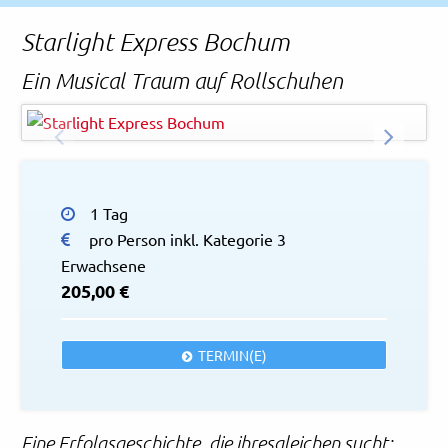
Rechtliches und AGB
Starlight Express Bochum
Reiseversicherung
Ein Musical Traum auf Rollschuhen
© STARLIGHT EXPRESS
ZURÜCK
WEITER
1 Tag
pro Person inkl. Kategorie 3
Erwachsene
205,00 €
TERMIN(E)
Eine Erfolgsgeschichte, die ihresgleichen sucht: