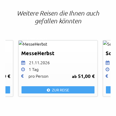
Weitere Reisen die Ihnen auch
gefallen könnten
Mart
© Messe Stuttgart
© Ar
MesseHerbst
Sch
21.11.2026
2
1 Tag
1
,00 €
51,00 €
pro Person
p
ab
ZUR REISE