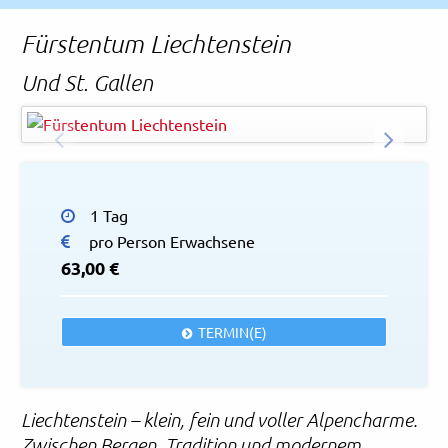
Rechtliches und AGB
Fürstentum Liechtenstein
Reiseversicherung
Und St. Gallen
-
© Liechtenstein Tourismus
ZURÜCK
WEITER
1 Tag
pro Person Erwachsene
63,00 €
TERMIN(E)
Liechtenstein – klein, fein und voller Alpencharme.
Zwischen Bergen, Tradition und modernem