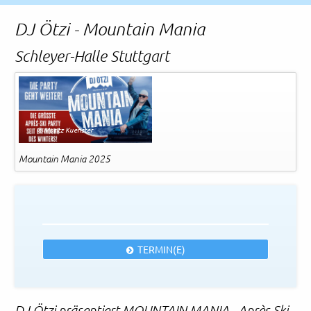
Rechtliches und AGB
DJ Ötzi - Mountain Mania
Reiseversicherung
Schleyer-Halle Stuttgart
© Moritz Kuenster
Mountain Mania 2025
TERMIN(E)
DJ Ötzi präsentiert MOUNTAIN MANIA - Après Ski