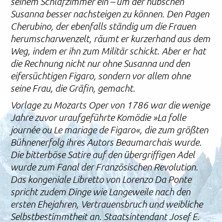
seinem Schlafzimmer ein – um der hübschen
Susanna besser nachsteigen zu können. Den Pagen
Cherubino, der ebenfalls ständig um die Frauen
herumscharwenzelt, räumt er kurzerhand aus dem
Weg, indem er ihn zum Militär schickt. Aber er hat
die Rechnung nicht nur ohne Susanna und den
eifersüchtigen Figaro, sondern vor allem ohne
seine Frau, die Gräfin, gemacht.
Vorlage zu Mozarts Oper von 1786 war die wenige
Jahre zuvor uraufgeführte Komödie »La folle
journée ou Le mariage de Figaro«, die zum größten
Bühnenerfolg ihres Autors Beaumarchais wurde.
Die bitterböse Satire auf den übergriffigen Adel
wurde zum Fanal der Französischen Revolution.
Das kongeniale Libretto von Lorenzo Da Ponte
spricht zudem Dinge wie Langeweile nach den
ersten Ehejahren, Vertrauensbruch und weibliche
Selbstbestimmtheit an. Staatsintendant Josef E.