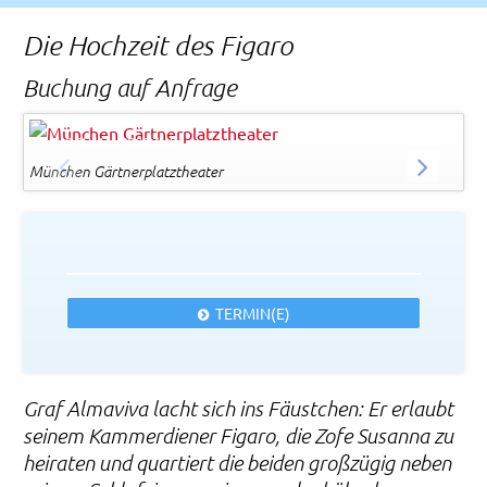
Rechtliches und AGB
Die Hochzeit des Figaro
Reiseversicherung
Buchung auf Anfrage
München Gärtnerplatztheater
© Christian POGO Zach
München Gärtnerplatztheater
Mü
ZURÜCK
WEITER
TERMIN(E)
Graf Almaviva lacht sich ins Fäustchen: Er erlaubt
seinem Kammerdiener Figaro, die Zofe Susanna zu
heiraten und quartiert die beiden großzügig neben