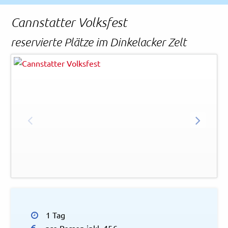
Rechtliches und AGB
Cannstatter Volksfest
Reiseversicherung
reservierte Plätze im Dinkelacker Zelt
Tom Weller
© in.Stuttgart
ZURÜCK
WEITER
Vo
1 Tag