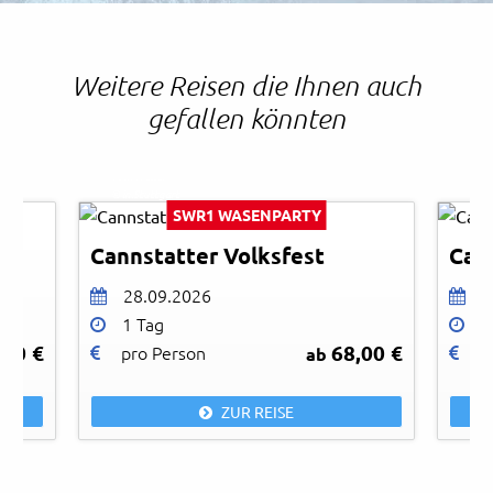
Weitere Reisen die Ihnen auch
gefallen könnten
Tom Weller
Tom 
© in.Stuttgart
© in
SWR1 WASENPARTY
Cannstatter Volksfest
Can
28.09.2026
2
1 Tag
1
,00 €
68,00 €
pro Person
p
ab
ZUR REISE