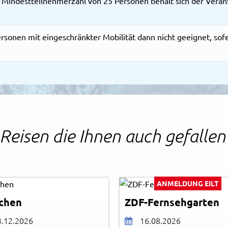
 Mindestteilnehmerzahl von 25 Personen behält sich der Veranst
ersonen mit eingeschränkter Mobilität dann nicht geeignet, sof
Reisen die Ihnen auch gefalle
 Raupach - Fotolia
y-BUS
© ZDF
ANMELDUNG EILT
chen
ZDF-Fernsehgarten
3.12.2026
16.08.2026