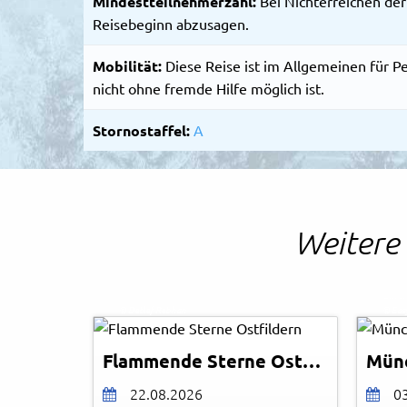
Mindestteilnehmerzahl:
Bei Nichterreichen der
Reisebeginn abzusagen.
Mobilität:
Diese Reise ist im Allgemeinen für P
nicht ohne fremde Hilfe möglich ist.
Stornostaffel:
A
Weitere 
Oliver
© Detlef Rebhan
© Eas
Flammende Sterne Ostfildern
Mün
22.08.2026
0