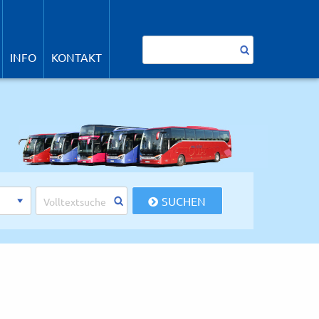
avigation
berspringen
Suchbegriffe
INFO
KONTAKT
SUCHEN