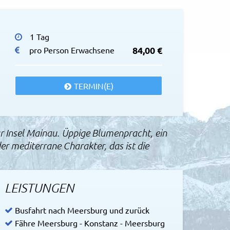
Achim Mende
1 Tag
 Mainau
84,00 €
pro Person Erwachsene
TERMIN(E)
r Insel Mainau. Üppige Blumenpracht, ein
r mediterrane Charakter, das ist die
LEISTUNGEN
Busfahrt nach Meersburg und zurück
Fähre Meersburg - Konstanz - Meersburg