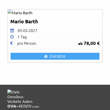
Sebastian Drueen
© Sebastian Drueen
Mario Barth
05.03.2027
1 Tag
78,00 €
pro Person
ab
ZUR REISE
OVA
+
REISEN
GmbH