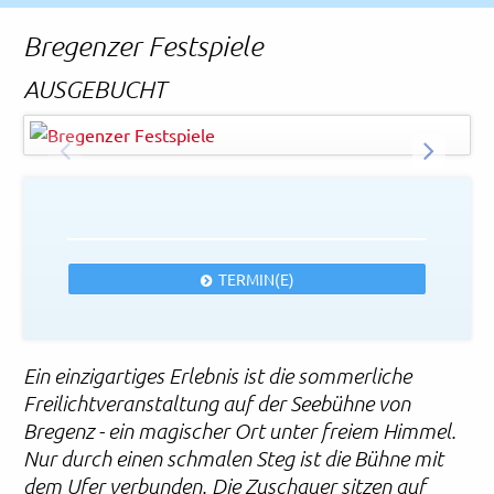
Rechtliches und AGB
Bregenzer Festspiele
Reiseversicherung
AUSGEBUCHT
Bregenzer Festspiele - Anja Koehler
© Bregenzer Festspiele - Anja Koehler
ZURÜCK
WEITER
TERMIN(E)
Ein einzigartiges Erlebnis ist die sommerliche
Freilichtveranstaltung auf der Seebühne von
Bregenz - ein magischer Ort unter freiem Himmel.
Nur durch einen schmalen Steg ist die Bühne mit
dem Ufer verbunden. Die Zuschauer sitzen auf