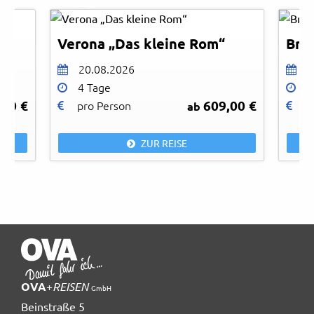
© EasyBUS
© Ea
Verona „Das kleine Rom“
Bre
20.08.2026
0
4 Tage
8
,00 €
609,00 €
pro Person
p
ab
ZUR REISE
OVA
+
REISEN
GmbH
Beinstraße 5