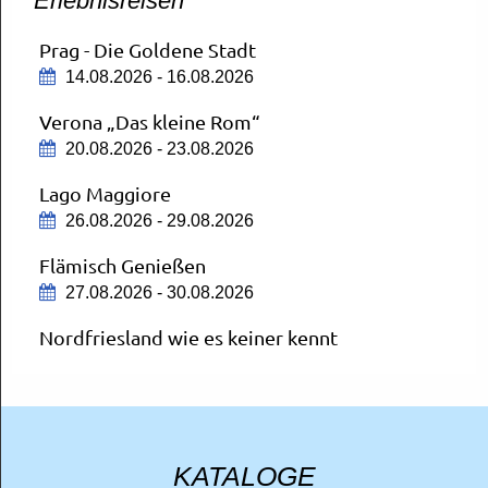
Erlebnisreisen
Mit Aufenthalt in Mainz
16.08.2026
Prag - Die Goldene Stadt
Schloss Neuschwanstein und Füssen
14.08.2026 - 16.08.2026
19.08.2026
Verona „Das kleine Rom“
20.08.2026 - 23.08.2026
München
Lago Maggiore
OVA City Schnäppchen
26.08.2026 - 29.08.2026
20.08.2026
Flämisch Genießen
Deutsches Museum
27.08.2026 - 30.08.2026
München
20.08.2026
Nordfriesland wie es keiner kennt
30.08.2026 - 04.09.2026
Starnberger See
Mit Schifffahrt
Badeurlaub in Porec
21.08.2026
14.09.2026 - 23.09.2026
KATALOGE
Flammende Sterne Ostfildern
Comer See