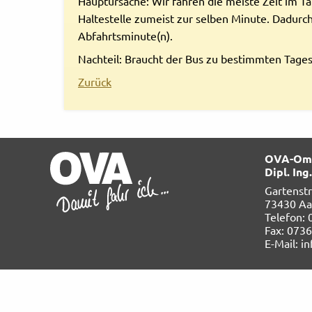
Hauptursache: Wir fahren die meiste Zeit im Ta
Haltestelle zumeist zur selben Minute. Dadurch
Rechtliches und AGB
Abfahrtsminute(n).
Reiseversicherung
Nachteil: Braucht der Bus zu bestimmten Tagesz
Zurück
OVA-Omn
Dipl. In
Gartenst
73430 Aa
Telefon:
Fax: 073
E-Mail: i