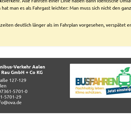
ktverkehr. Alle Fahrten einer Linie haben dann identische Umla
 hat man es als Fahrgast leichter: Man muss sich nicht den ga
eiten deutlich länger als im Fahrplan vorgesehen, verspätet er
ibus-Verkehr Aalen
g. Rau GmbH + Co KG
raße 127-129
len
 07361-5701-0
61-5701-29
nfo@ova.de