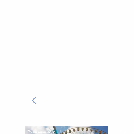
ZURÜCK
Thomas Niedermüller
© Kunstverein