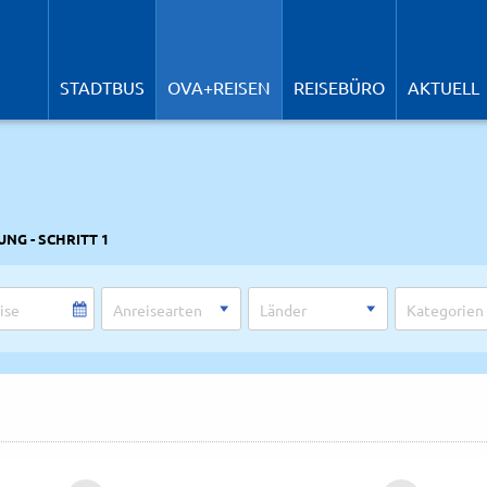
N
ü
STADTBUS
OVA+REISEN
REISEBÜRO
AKTUELL
NG - SCHRITT 1