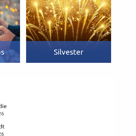
ps
Silvester
die
26
dt
26