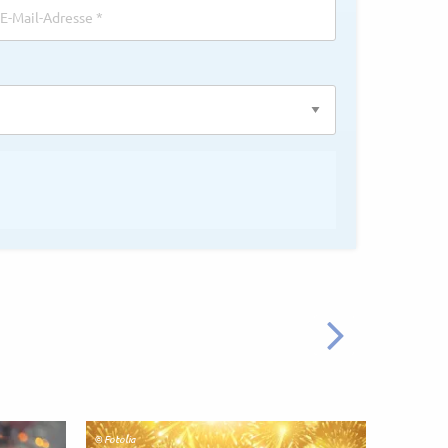
WEITER
© Fotolia
© Fotolia