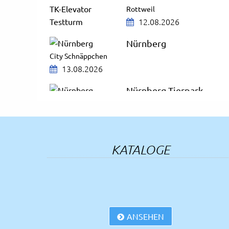
Rottweil
12.08.2026
Nürnberg
City Schnäppchen
13.08.2026
Nürnberg Tierpark
13.08.2026
Bregenzer Festspiele
AUSGEBUCHT
KATALOGE
14.08.2026
ZDF-Fernsehgarten
Mit Aufenthalt in Mainz
16.08.2026
ANSEHEN
Schloss Neuschwanstein