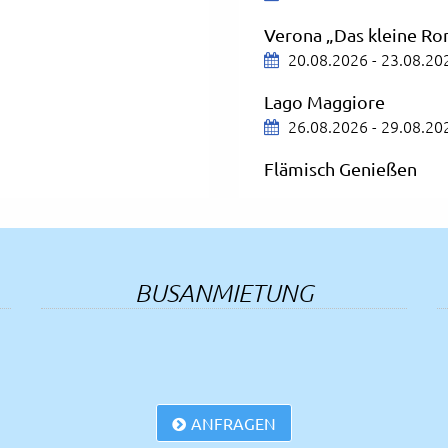
Verona „Das kleine R
20.08.2026 - 23.08.20
Lago Maggiore
26.08.2026 - 29.08.20
Flämisch Genießen
27.08.2026 - 30.08.20
Nordfriesland wie es k
30.08.2026 - 04.09.20
BUSANMIETUNG
Badeurlaub in Porec
14.09.2026 - 23.09.20
Comer See
17.09.2026 - 20.09.20
ANFRAGEN
 und Füssen
Kurzurlaub an der Adri