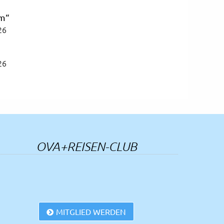
om“
26
26
26
einer kennt
26
OVA+REISEN-CLUB
26
26
MITGLIED WERDEN
a in Cesenatico