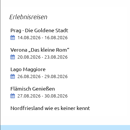
14.08.2026
ZDF-Fernsehgarten
Erlebnisreisen
Mit Aufenthalt in Mainz
16.08.2026
Prag - Die Goldene Stadt
14.08.2026 - 16.08.2026
Schloss Neuschwanstein und Füssen
19.08.2026
Verona „Das kleine Rom“
20.08.2026 - 23.08.2026
München
Lago Maggiore
OVA City Schnäppchen
26.08.2026 - 29.08.2026
20.08.2026
Flämisch Genießen
Deutsches Museum
27.08.2026 - 30.08.2026
München
Nordfriesland wie es keiner kennt
20.08.2026
30.08.2026 - 04.09.2026
Starnberger See
Badeurlaub in Porec
Mit Schifffahrt