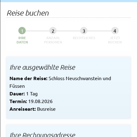
Rechtliches und AGB
Reise buchen
Reiseversicherung
IHRE
ANZAHL
RECHTLICHES
JETZT
DATEN
PERSONEN
BUCHEN
Ihre ausgewählte Reise
Name der Reise:
Schloss Neuschwanstein und
Füssen
Dauer:
1 Tag
Termin:
19.08.2026
Anreiseart:
Busreise
Ihre Rechnungsadresse