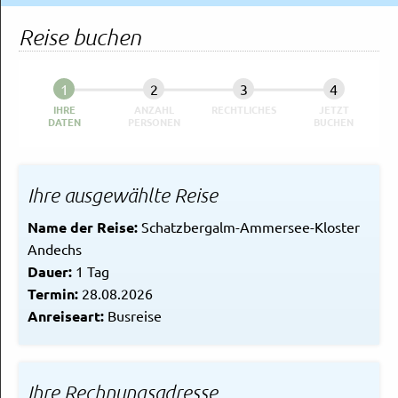
Rechtliches und AGB
Reise buchen
Reiseversicherung
IHRE
ANZAHL
RECHTLICHES
JETZT
DATEN
PERSONEN
BUCHEN
Ihre ausgewählte Reise
Name der Reise:
Schatzbergalm-Ammersee-Kloster
Andechs
Dauer:
1 Tag
Termin:
28.08.2026
Anreiseart:
Busreise
Ihre Rechnungsadresse