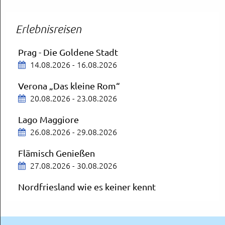
AUSGEBUCHT
14.08.2026
Erlebnisreisen
ZDF-Fernsehgarten
Mit Aufenthalt in Mainz
Prag - Die Goldene Stadt
16.08.2026
14.08.2026 - 16.08.2026
Schloss Neuschwanstein und Füssen
Verona „Das kleine Rom“
19.08.2026
20.08.2026 - 23.08.2026
Lago Maggiore
26.08.2026 - 29.08.2026
München
OVA City Schnäppchen
Flämisch Genießen
20.08.2026
27.08.2026 - 30.08.2026
Deutsches Museum
Nordfriesland wie es keiner kennt
München
30.08.2026 - 04.09.2026
20.08.2026
Badeurlaub in Porec