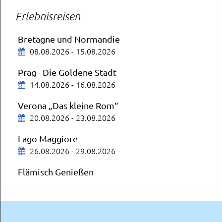
Erlebnisreisen
Nürnberg Tierpark
13.08.2026
Bretagne und Normandie
08.08.2026 - 15.08.2026
Bregenzer Festspiele
AUSGEBUCHT
Prag - Die Goldene Stadt
14.08.2026
14.08.2026 - 16.08.2026
ZDF-Fernsehgarten
Verona „Das kleine Rom“
Mit Aufenthalt in Mainz
20.08.2026 - 23.08.2026
16.08.2026
Lago Maggiore
Schloss Neuschwanstein und Füssen
26.08.2026 - 29.08.2026
19.08.2026
Flämisch Genießen
27.08.2026 - 30.08.2026
München
OVA City Schnäppchen
Nordfriesland wie es keiner kennt
20.08.2026
30.08.2026 - 04.09.2026