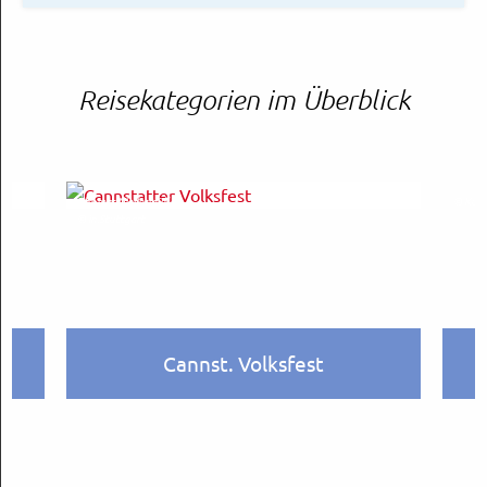
Reisekategorien im Überblick
Thomas Niedermüller
© Kunst
© in.Stuttgart
Cannst. Volksfest