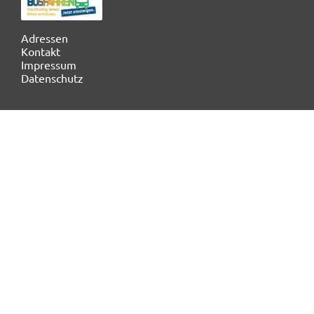
Rechtliches und AGB
Navigation
Adressen
überspringen
Kontakt
Reiseversicherung
Impressum
Datenschutz