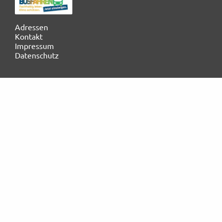
Rechtliches und AGB
Navigation
Adressen
überspringen
Kontakt
Reiseversicherung
Impressum
Datenschutz